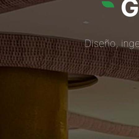
G
Diseño, inge